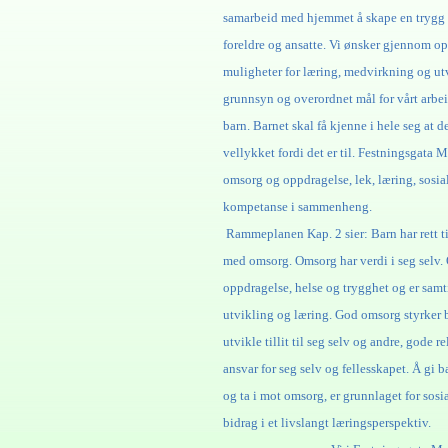
samarbeid med hjemmet
å skape en trygg
foreldre og ansatte.
Vi ønsker gjennom opp
muligheter for læring,
medvirkning og ut
grunnsyn og overordnet mål for vårt arbeid
barn. Barnet skal få kjenne i hele seg at de
vellykket
fordi det er til. Festningsgata
omsorg og oppdragelse,
lek, læring, sosi
kompetanse i sa
Rammeplanen Kap. 2 sier: Barn har rett t
med
omsorg. Omsorg har verdi i seg selv.
oppdragelse, helse og trygghet og er sam
utvikling og læring.
God omsorg styrker b
utvikle tillit til seg selv og
andre, gode rel
ansvar for seg selv og fellesskapet.
Å gi b
og ta i mot omsorg, er grunnlaget for
sosi
bidrag i et livslangt l